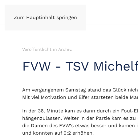
FV Wüstenrot e.V.
Zum Hauptinhalt springen
Veröffentlicht in
Archiv
.
FVW - TSV Michelf
Am vergangenem Samstag stand das Glück nicht
Mit viel Motivation und Eifer starteten beide Ma
In der 36. Minute kam es dann durch ein Foul-El
hängenzulassen. Weiter in der Partie kam es zu 
die Damen des FVW‘s etwas besser und kamen im
und konnten auf 0:2 erhöhen.