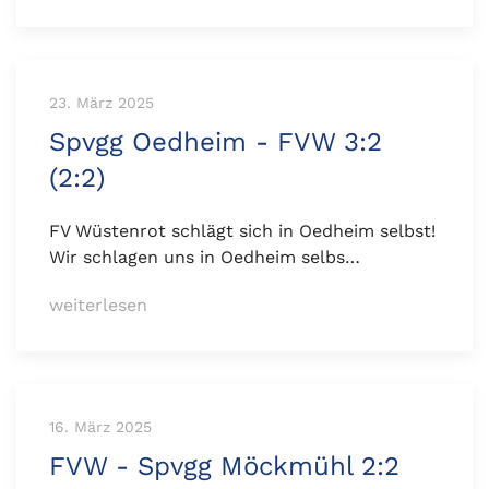
23. März 2025
Spvgg Oedheim - FVW 3:2
(2:2)
FV Wüstenrot schlägt sich in Oedheim selbst!
Wir schlagen uns in Oedheim selbs…
weiterlesen
16. März 2025
FVW - Spvgg Möckmühl 2:2