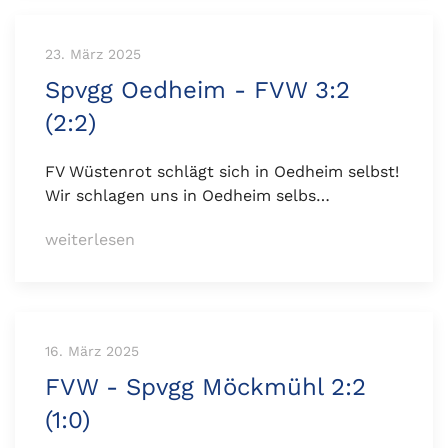
23. März 2025
Spvgg Oedheim - FVW 3:2
(2:2)
FV Wüstenrot schlägt sich in Oedheim selbst!
Wir schlagen uns in Oedheim selbs…
weiterlesen
16. März 2025
FVW - Spvgg Möckmühl 2:2
(1:0)