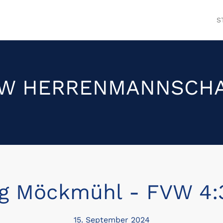
S
W HERRENMANNSCH
g Möckmühl - FVW 4:3 
15. September 2024