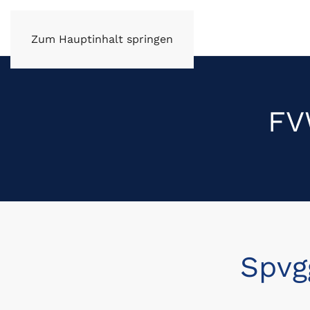
FV Wüstenrot e.V.
Zum Hauptinhalt springen
FV
Spvg