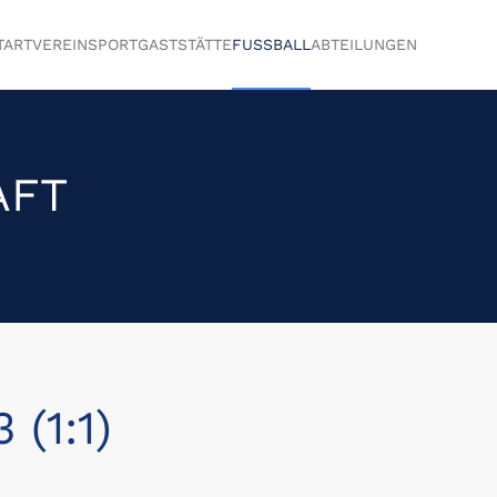
TART
VEREIN
SPORTGASTSTÄTTE
FUSSBALL
ABTEILUNGEN
AFT
(1:1)